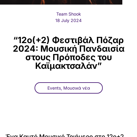
Team Shook
18 July 2024
“12ο(+2) Φεστιβάλ Πόζαρ
2024: Μουσική Πανδαισία
στους Πρόποδες του
Καϊμακτσαλάν”
Events
,
Μουσικά νέα
Ένα Καυτό Μουσικό Τριήμερο στο 12ο+2