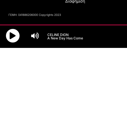
Διαφήμιση
ΓΕΜΗ: 041886206000 Copyrights 2023
CELINE DION
A New Day Has Come