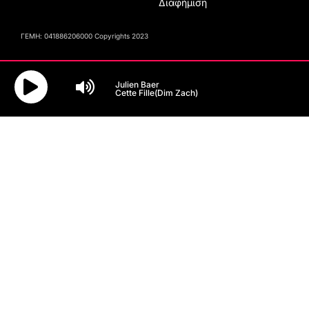
Διαφήμιση
ΓΕΜΗ: 041886206000 Copyrights 2023
Julien Baer
Cette Fille(Dim Zach)