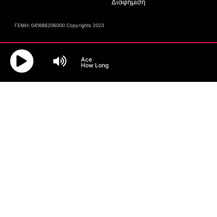
Διαφήμιση
ΓΕΜΗ: 041886206000 Copyrights 2023
Ace
How Long