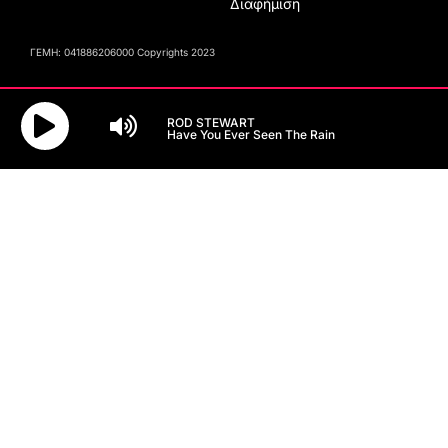
Διαφήμιση
ΓΕΜΗ: 041886206000 Copyrights 2023
ROD STEWART
Have You Ever Seen The Rain