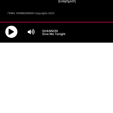
Διαφήμιση
ΓΕΜΗ: 041886206000 Copyrights 2023
SHANNON
Give Me Tonight