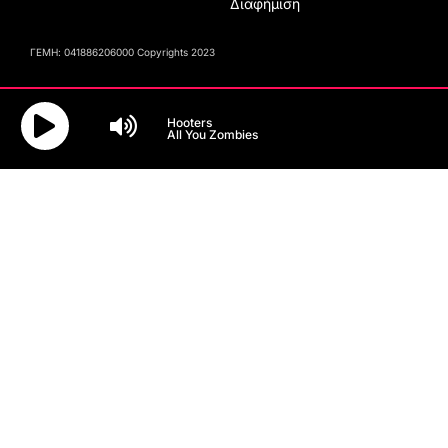
Διαφήμιση
ΓΕΜΗ: 041886206000 Copyrights 2023
Hooters
All You Zombies