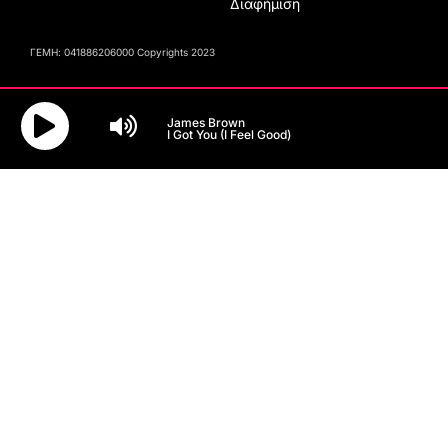
Διαφήμιση
ΓΕΜΗ: 041886206000 Copyrights 2023
James Brown
I Got You (I Feel Good)