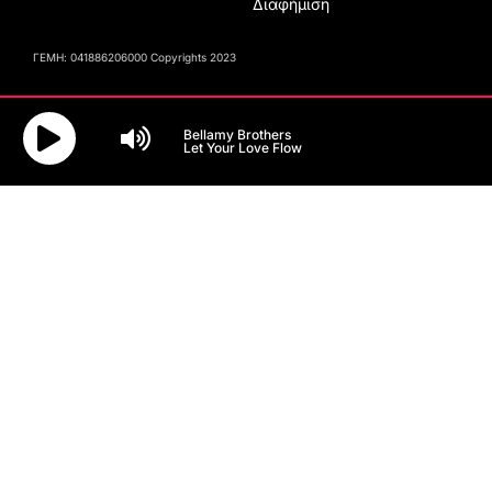
Διαφήμιση
ΓΕΜΗ: 041886206000 Copyrights 2023
Bellamy Brothers
Let Your Love Flow