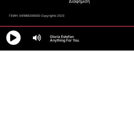
Διαφήμιση
ΓΕΜΗ: 041886206000 Copyrights 2023
Gloria Estefan
Anything For You