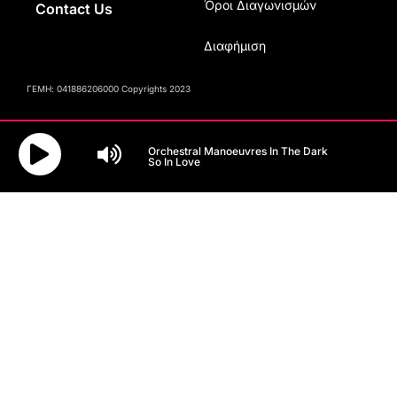
Όροι Διαγωνισμών
Contact Us
Διαφήμιση
ΓΕΜΗ: 041886206000 Copyrights 2023
Orchestral Manoeuvres In The Dark
So In Love