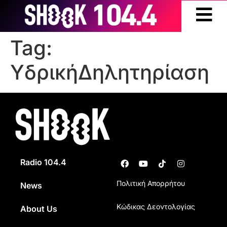
Tag:
ΥδρικήΔηλητηρίαση
Radio 104.4
Πολιτική Απορρήτου
News
Κώδικας Δεοντολογίας
About Us