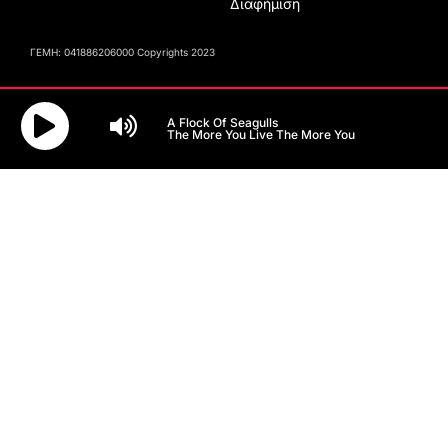
Διαφήμιση
ΓΕΜΗ: 041886206000 Copyrights 2023
A Flock Of Seagulls
The More You Live The More You