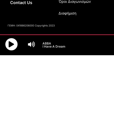
Όροι Διαγωνισμών
Contact Us
Διαφήμιση
ΓΕΜΗ: 041886206000 Copyrights 2023
ABBA
I Have A Dream