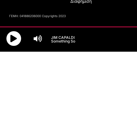
Διαφήμιση
ΓΕΜΗ: 041886206000 Copyrights 2023
JIM CAPALDI
Something So