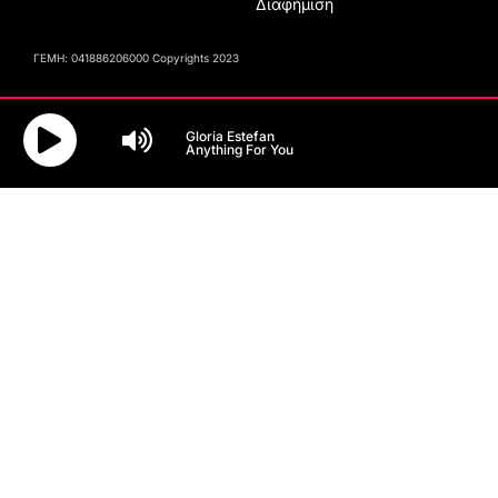
Διαφήμιση
ΓΕΜΗ: 041886206000 Copyrights 2023
Gloria Estefan
Anything For You