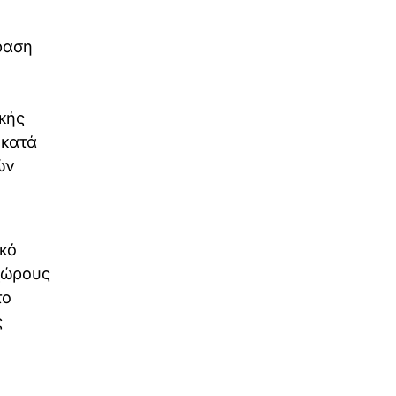
ραση
κής
 κατά
ών
κό
 χώρους
το
ς