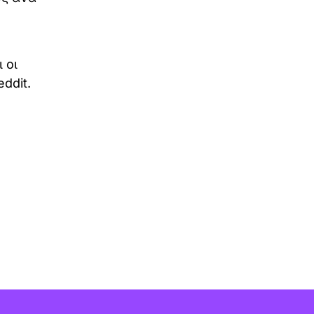
 οι
ddit.