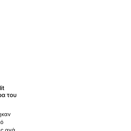
it
ρα του
θηκαν
κό
ύς ανά