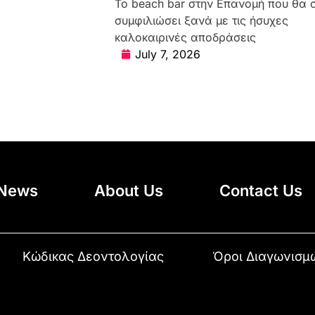
Το beach bar στην Επανομή που θα 
συμφιλιώσει ξανά με τις ήσυχες
καλοκαιρινές αποδράσεις
July 7, 2026
News
About Us
Contact Us
Κώδικας Δεοντολογίας
Όροι Διαγωνισμ