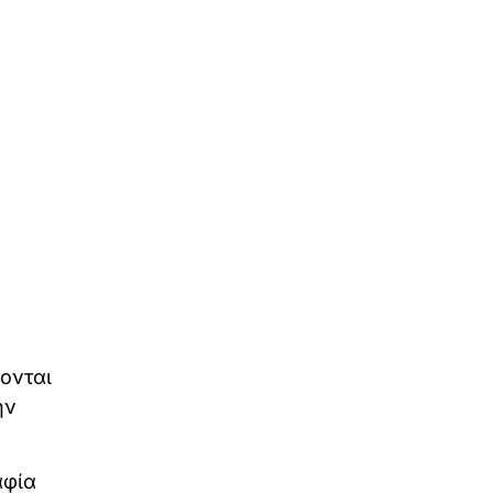
ονται
ην
αφία