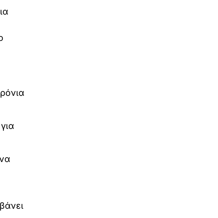
ια
ο
χρόνια
 για
 να
ν
μβάνει