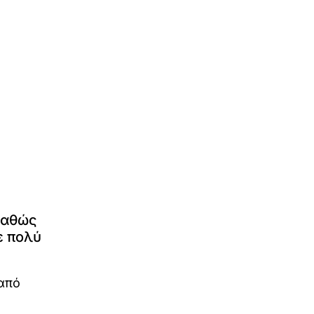
καθώς
ε πολύ
 από