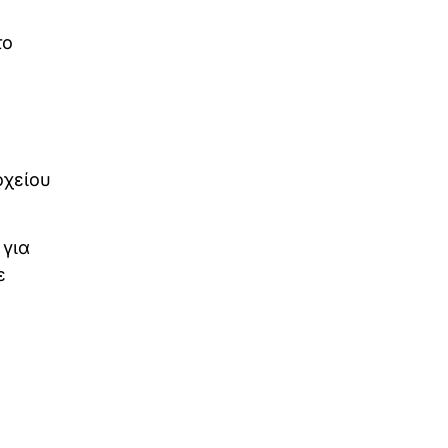
το
οχείου
 για
ε