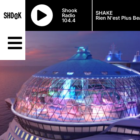
Shook
SHAKE
Radio
Rien N'est Plus B
104.4