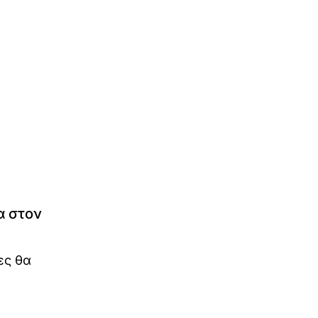
α στον
ες θα