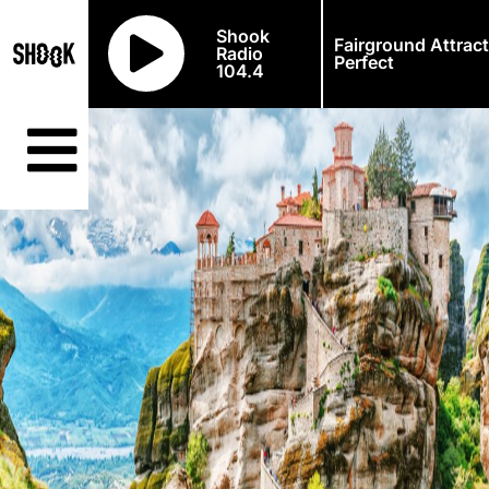
Shook
Fairground Attract
Radio
Perfect
104.4