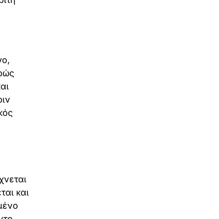
ε
γο,
φρώς
αι
ριν
κός
χνεται
ται και
μένο
ντο