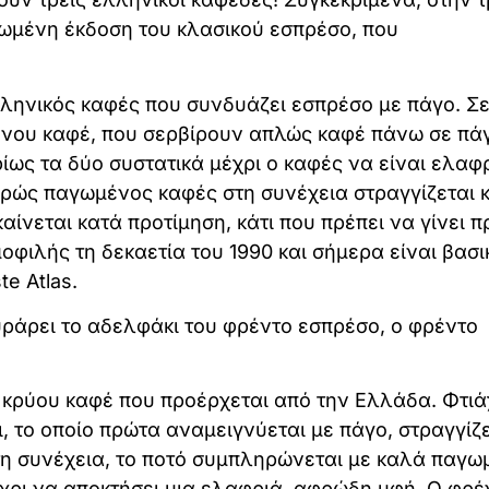
γωμένη έκδοση του κλασικού εσπρέσο, που
ληνικός καφές που συνδυάζει εσπρέσο με πάγο. Σ
ένου καφέ, που σερβίρουν απλώς καφέ πάνω σε πά
ίως τα δύο συστατικά μέχρι ο καφές να είναι ελα
ρώς παγωμένος καφές στη συνέχεια στραγγίζεται κ
ίνεται κατά προτίμηση, κάτι που πρέπει να γίνει π
οφιλής τη δεκαετία του 1990 και σήμερα είναι βασι
e Atlas.
υράρει το αδελφάκι του φρέντο εσπρέσο, ο φρέντο
α κρύου καφέ που προέρχεται από την Ελλάδα. Φτιά
 το οποίο πρώτα αναμειγνύεται με πάγο, στραγγίζε
τη συνέχεια, το ποτό συμπληρώνεται με καλά παγω
έχρι να αποκτήσει μια ελαφριά, αφρώδη υφή. Ο φρέ