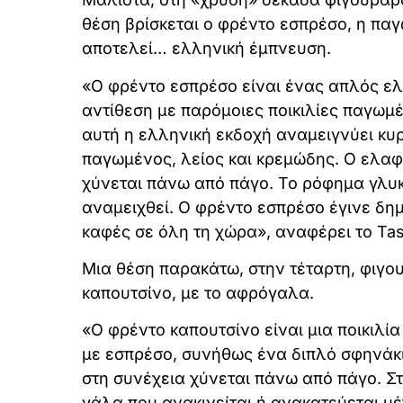
θέση βρίσκεται ο φρέντο εσπρέσο, η πα
αποτελεί… ελληνική έμπνευση.
«Ο φρέντο εσπρέσο είναι ένας απλός ελ
αντίθεση με παρόμοιες ποικιλίες παγωμ
αυτή η ελληνική εκδοχή αναμειγνύει κυρ
παγωμένος, λείος και κρεμώδης. Ο ελαφ
χύνεται πάνω από πάγο. Το ρόφημα γλυκα
αναμειχθεί. Ο φρέντο εσπρέσο έγινε δημ
καφές σε όλη τη χώρα», αναφέρει το Tast
Μια θέση παρακάτω, στην τέταρτη, φιγο
καπουτσίνο, με το αφρόγαλα.
«Ο φρέντο καπουτσίνο είναι μια ποικιλί
με εσπρέσο, συνήθως ένα διπλό σφηνάκι,
στη συνέχεια χύνεται πάνω από πάγο. Σ
γάλα που ανακινείται ή ανακατεύεται μ