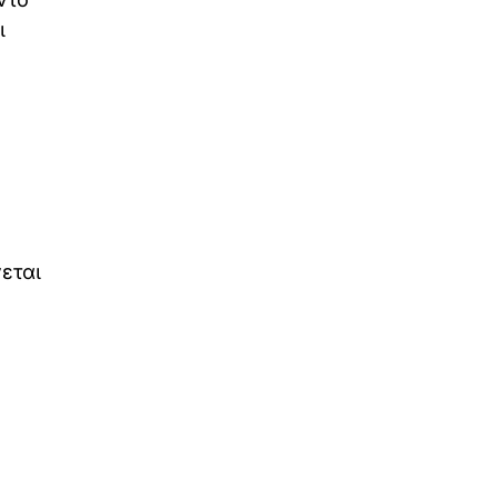
ι
εται