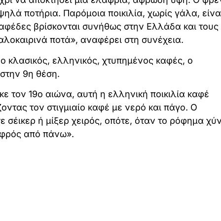
ηλά ποτήρια. Παρόμοια ποικιλία, χωρίς γάλα, είνα
καφέδες βρίσκονται συνήθως στην Ελλάδα και τους
λοκαιρινά ποτά», αναφέρει στη συνέχεια.
 ο κλασικός, ελληνικός, χτυπημένος καφές, ο
στην 9η θέση.
ε τον 19ο αιώνα, αυτή η ελληνική ποικιλία καφέ
οντας τον στιγμιαίο καφέ με νερό και πάγο. Ο
σέικερ ή μίξερ χειρός, οπότε, όταν το ρόφημα χύν
αφρός από πάνω».