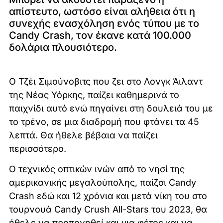
απίστευτο, ωστόσο είναι αλήθεια ότι η
συνεχής ενασχόληση ενός τύπου με το
Candy Crash, τον έκανε κατά 100.000
δολάρια πλουσιότερο.
Ο Τζέι Σιμούνοβιτς που ζει στο Λονγκ Άιλαντ
της Νέας Υόρκης, παίζει καθημερινά το
παιχνίδι αυτό ενώ πηγαίνει στη δουλειά του με
το τρένο, σε μια διαδρομή που φτάνει τα 45
λεπτά. Θα ήθελε βέβαια να παίζει
περισσότερο.
Ο τεχνικός οπτικών ινών από το νησί της
αμερικανικής μεγαλούπολης, παίζσι Candy
Crash εδώ και 12 χρόνια και μετά νίκη του στο
τουρνουά Candy Crush All-Stars του 2023, θα
ήθελε να προπονηθεί και για φέτος και να