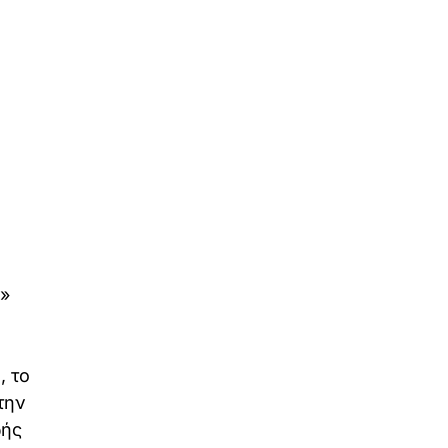
ο»
, το
την
ωής