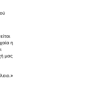
μού
είται
χαία η
ι
χή μας
λειο.»