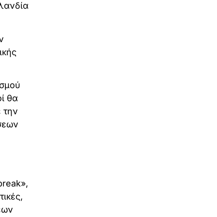
σλανδία
ν
ικής
ισμού
οί θα
 την
σεων
break»,
τικές,
εων