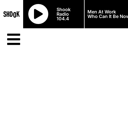
Shook
Men At Work
Radio
Who Can It Be No
104.4