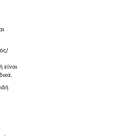
αι
ός/
ή είναι
δικα.
ιδή