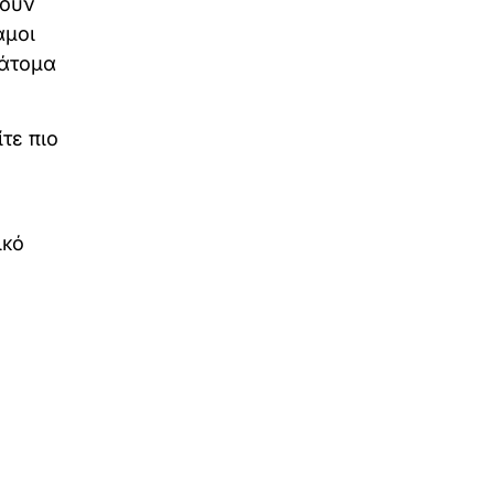
ρούν
αμοι
 άτομα
τε πιο
ικό