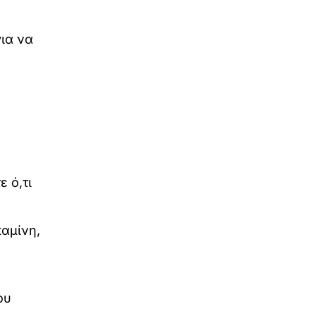
ια να
 ό,τι
παμίνη,
ου