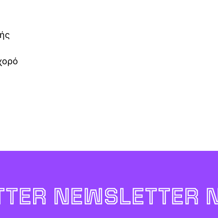
κής
χορό
TER NEWSLETTER 