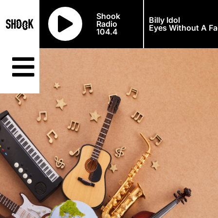
Shook
Billy Idol
Radio
Eyes Without A Fa
104.4