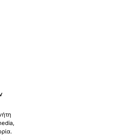
ν
νήτη
edia,
ρία.
υ