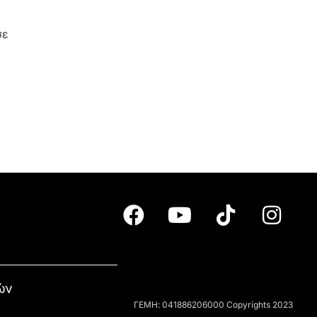
σε
ών
ΓΕΜΗ: 041886206000 Copyrights 2023