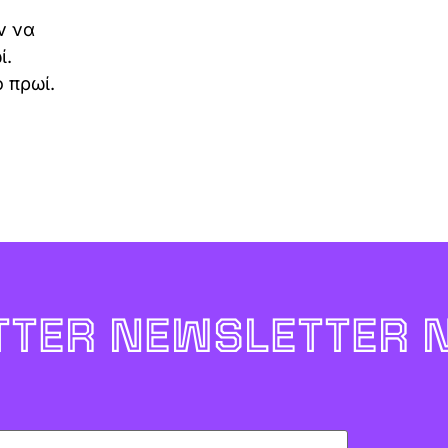
ν να
ί.
 πρωί.
TER NEWSLETTER 