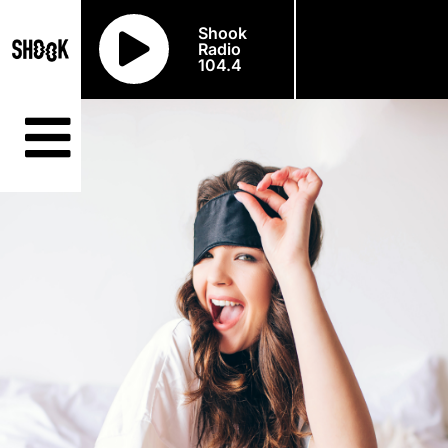
Shook
Radio
104.4