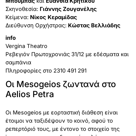
Μπούμπας
και
Ευανθία Κρητικού
Σκηνοθεσία:
Γιάννης Ζουγανέλης
Κείμενα:
Νίκος
Κεραμίδας
Διεύθυνση Ορχήστρας:
Κώστας Βελλιάδης
info
Vergina Theatro
Ρεβεγιόν Πρωτοχρονιάς 31/12 με εδέσματα και
σαμπάνια
Πληροφορίες στο 2310 491 291
Οι Mesogeios ζωντανά στο
Aelios Petra
Οι Mesogeios με εορταστική διάθεση είναι
έτοιμοι να ταξιδέψουν το κοινό, αφού το
ρεπερτόριό τους, με έντονο το στοιχείο της