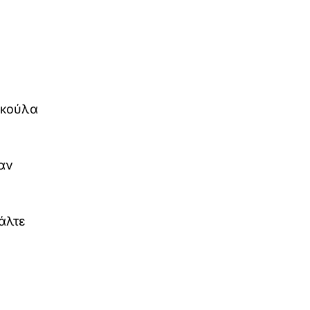
ακούλα
αν
άλτε