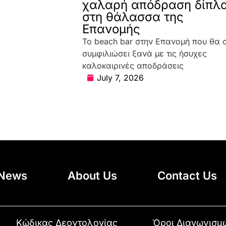
χαλαρή απόδραση δίπλ
στη θάλασσα της
Επανομής
Το beach bar στην Επανομή που θα 
συμφιλιώσει ξανά με τις ήσυχες
καλοκαιρινές αποδράσεις
July 7, 2026
News
About Us
Contact Us
Κώδικας Δεοντολογίας
Όροι Διαγωνισμ