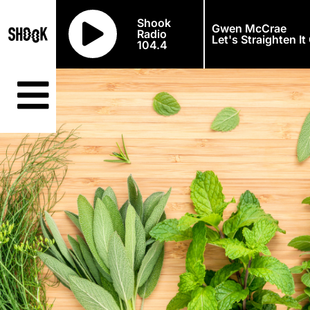
Shook
Gwen McCrae
Radio
Let's Straighten It
104.4