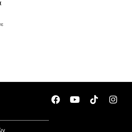
α
σε
ών