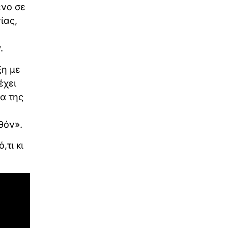
ένο σε
ίας,
.
ξη με
έχει
α της
θόν».
τι κι