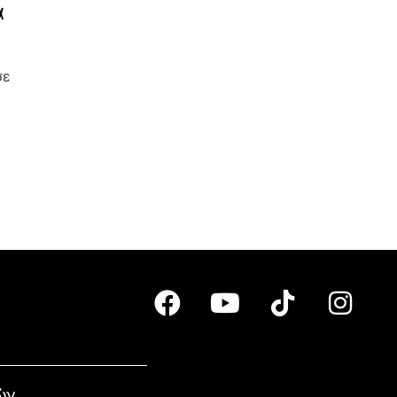
α
σε
ών