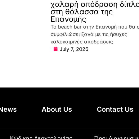
χαλαρή απόδραση δίπλ
στη θάλασσα της
Επανομής
Το beach bar στην Επανομή που θα 
συμφιλιώσει ξανά με τις ήσυχες
καλοκαιρινές αποδράσεις
July 7, 2026
News
About Us
Contact Us
Κώδικας Δεοντολογίας
Όροι Διαγωνισμ