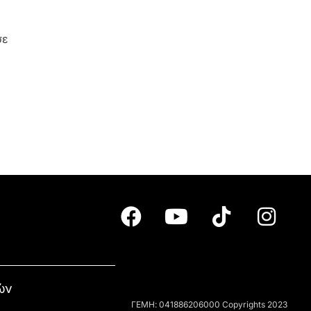
σε
ών
ΓΕΜΗ: 041886206000 Copyrights 2023