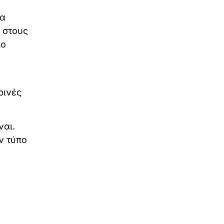
τα
 στους
ιο
ρινές
ναι.
ν τύπο