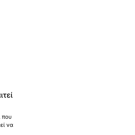
ιτεί
ι που
εί να