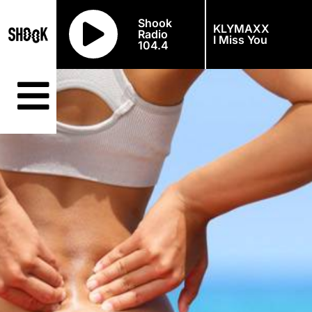
Shook
KLYMAXX
Radio
I Miss You
104.4