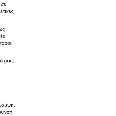
 σε
ετικές
 ως
κές
πόροι
ό μας,
λάμψη.
άρυνση