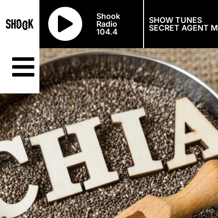
Shook
SHOW TUNES
Radio
SECRET AGENT 
104.4