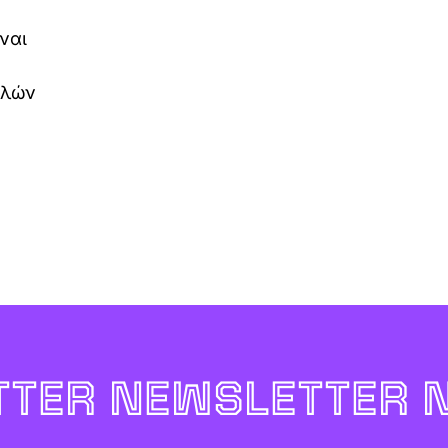
ναι
λλών
TER NEWSLETTER 