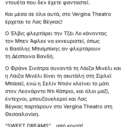
ντουέτα που δεν έχετε φανταστεί.
Και μέσα σε όλα αυτά, στο Vergina Theatro
έρχεται το Λας Βέγκας!
Ο Έλβις φλερτάρει την Τζέι Λο κάνοντας
τον Μπεν Άφλεκ να εκνευριστεί, όπως
ο Βασίλης Μπισμπίκης αν φλερτάρουν
τη Δέσποινα Βανδή.
Ο Φράνκ Σινάτρα συναντά τη Λάιζα Μινέλι και
η Λάιζα Μινέλι δίνει τη σκυτάλη στη Σίρλεϊ
Μπάσεϊ, ενώ η Σελίν Ντιόν κλείνει το μάτι
στον Λεονάρντο Ντι Κάπριο, και όλοι μαζί,
έντεχνοι, μπουζουκλεροί και Λας
Βέγκας παρτάρουν στο Vergina Theatro στη
Θεσσαλονίκη.
“SWEET DREAMS”… από κοντά!