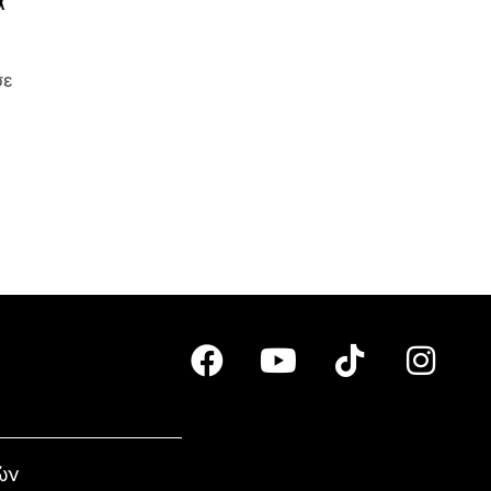
α
σε
ών