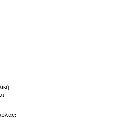
τική
αι
ιόλας: