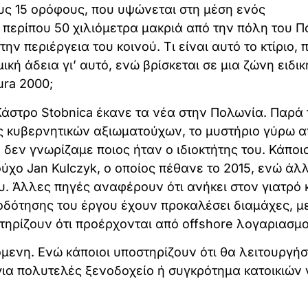
υς 15 ορόφους, που υψώνεται στη μέση ενός
ερίπου 50 χιλιόμετρα μακριά από την πόλη του Π
ην περιέργεια του κοινού. Τι είναι αυτό το κτίριο, 
ική άδεια γι’ αυτό, ενώ βρίσκεται σε μια ζώνη ειδικ
ura 2000;
άστρο Stobnica έκανε τα νέα στην Πολωνία. Παρά 
ις κυβερνητικών αξιωματούχων, το μυστήριο γύρω α
, δεν γνωρίζαμε ποιος ήταν ο ιδιοκτήτης του. Κάποιο
ύχο Jan Kulczyk, ο οποίος πέθανε το 2015, ενώ άλ
. Άλλες πηγές αναφέρουν ότι ανήκει στον γιατρό 
τοδότησης του έργου έχουν προκαλέσει διαμάχες, μ
τηρίζουν ότι προέρχονται από offshore λογαριασμο
μενη. Ενώ κάποιοι υποστηρίζουν ότι θα λειτουργήσ
για πολυτελές ξενοδοχείο ή συγκρότημα κατοικιών 