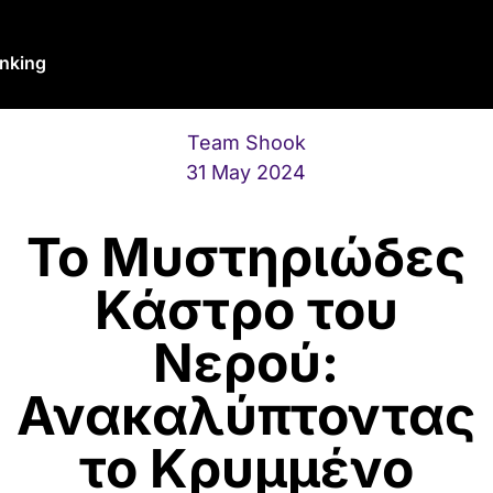
nking
Team Shook
31 May 2024
Το Μυστηριώδες
Κάστρο του
Νερού:
Ανακαλύπτοντας
το Κρυμμένο