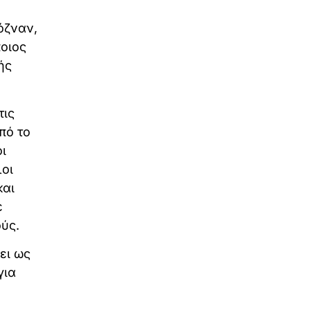
όζναν,
ποιος
ής
τις
πό το
ι
λοι
και
ε
ύς.
ει ως
για