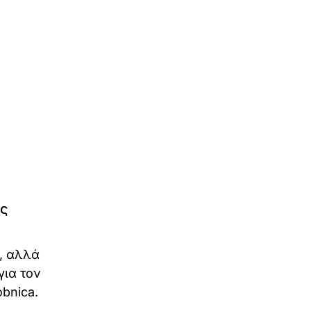
ης
5, αλλά
για τον
bnica.