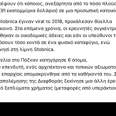
έψουν ότι κάποιος, ανεξάρτητα από το πόσο πλούσ
(91 εκατομμύρια δολάρια) σε μια προσωπική κατοικί
Stobnica έγιναν viral το 2018, προκάλεσαν θύελλα
 κοινό. Στα επόμενα χρόνια, οι ερευνητές συγκέντ
όθηκαν οι οικοδομικές άδειες και εάν οι υπεύθυνοι 
άσουν τόσο κοντά σε ένα φυσικό καταφύγιο, ενώ
σί στη λίμνη Stobnica.
γελία στο Πόζναν κατηγόρησε 6 άτομα,
πενδυτή, ενός αρχιτέκτονα και τοπικών αξιωματ
ης επαρχίας απομακρύνθηκε από τα καθήκοντά του. Σ
αταπολέμησης της Διαφθοράς ξεκίνησε μια άλλη έρε
ό ξεπλύματα χρήματος (μεταφορές από υπεράκτιο