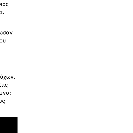
ιος
α.
ρωσαν
του
ούχων.
τις
υνα:
υς