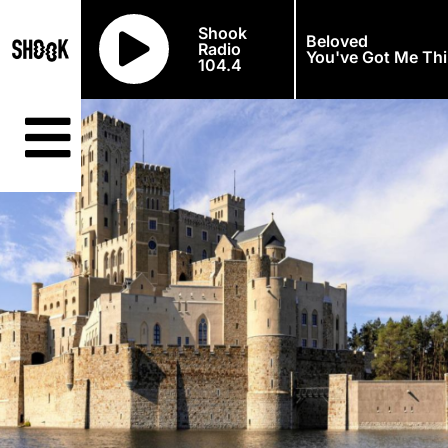
Shook
Beloved
Radio
You've Got Me Thi
104.4